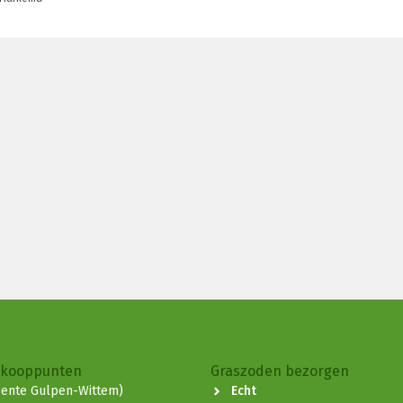
rkooppunten
Graszoden bezorgen
ente Gulpen-Wittem)
Echt