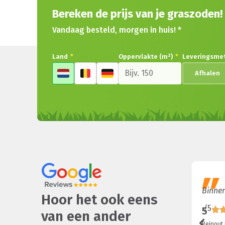
Bereken de prijs van je graszoden!
Vandaag besteld, morgen in huis! *
Land
*
Oppervlakte (m²)
*
Leveringsme
Afhalen
Binnen
Hoor het ook eens
/5
5
van een ander
Reinout