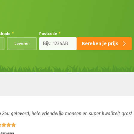
thode
*
Postcode
*
Bereken je prijs
Leveren
 24u geleverd, hele vriendelijk mensen en super kwaliteit gras!
 Harkema