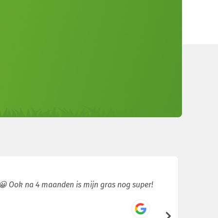
 😀 Ook na 4 maanden is mijn gras nog super!
Gras gel
hebben d
/5
5