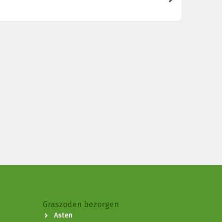
Hassna Bo
Graszoden bezorgen
Asten