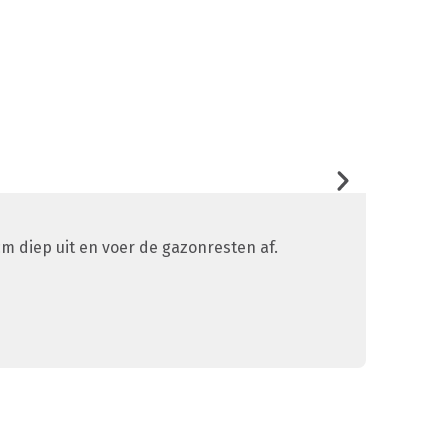
Frezen
m diep uit en voer de gazonresten af.
Ploeg d