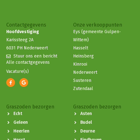
Contactgegevens
Onze verkooppunten
Hoofdvestiging
Eys (gemeente Gulpen-
Karissteeg 2A
Wittem)
6031 PH Nederweert
Hasselt
Stuur ons een bericht
Heinsberg
Alle contactgegevens
Kinrooi
Vacature(s)
Nederweert
Susteren
Zutendaal
Graszoden bezorgen
Graszoden bezorgen
Echt
Asten
Geleen
Budel
Heerlen
Deurne
Horst
Eindhoven