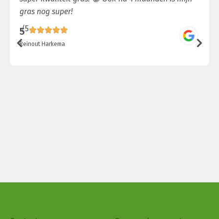
gras nog super!
/5
5
Reinout Harkema