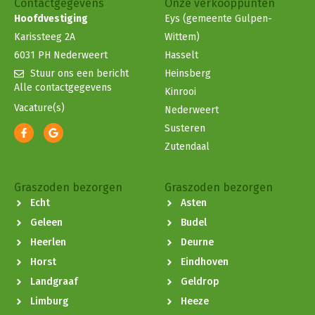
Contactgegevens
Onze verkooppunten
Hoofdvestiging
Eys (gemeente Gulpen-
Karissteeg 2A
Wittem)
6031 PH Nederweert
Hasselt
Stuur ons een bericht
Heinsberg
Alle contactgegevens
Kinrooi
Vacature(s)
Nederweert
Susteren
Zutendaal
Graszoden bezorgen
Graszoden bezorgen
Echt
Asten
Geleen
Budel
Heerlen
Deurne
Horst
Eindhoven
Landgraaf
Geldrop
Limburg
Heeze