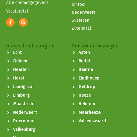
Alle contactgegevens
Kinrooi
Vacature(s)
Nederweert
Susteren
Zutendaal
Graszoden bezorgen
Graszoden bezorgen
Echt
Asten
Geleen
Budel
Heerlen
Deurne
Horst
Eindhoven
Landgraaf
Geldrop
Limburg
Heeze
Maastricht
Helmond
Nederweert
Maarheeze
Roermond
Valkenswaard
Valkenburg