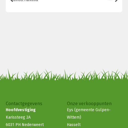
Reinout Harkema
Contactgegevens
Onze verkooppunten
Hoofdvestiging
Eys (gemeente Gulpen-
Karissteeg 2A
Wittem)
6031 PH Nederweert
Hasselt