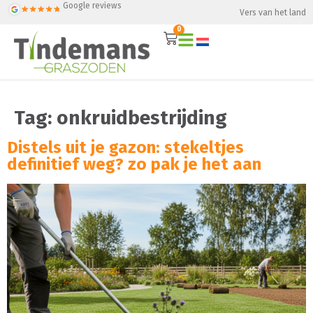
Google reviews
Vers van het land
0
Tag:
onkruidbestrijding
Distels uit je gazon: stekeltjes
definitief weg? zo pak je het aan