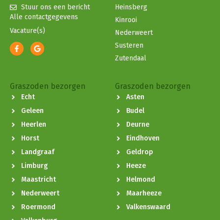
Stuur ons een bericht
Heinsberg
Alle contactgegevens
Kinrooi
Vacature(s)
Nederweert
Susteren
Zutendaal
Graszoden bezorgen
Graszoden bezorgen
Echt
Asten
Geleen
Budel
Heerlen
Deurne
Horst
Eindhoven
Landgraaf
Geldrop
Limburg
Heeze
Maastricht
Helmond
Nederweert
Maarheeze
Roermond
Valkenswaard