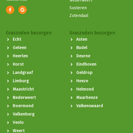
Nederweert
Susteren
Zutendaal
Graszoden bezorgen
Graszoden bezorgen
Echt
Asten
Geleen
Budel
Heerlen
Deurne
Horst
Eindhoven
Landgraaf
Geldrop
Limburg
Heeze
Maastricht
Helmond
Nederweert
Maarheeze
Roermond
Valkenswaard
Valkenburg
Venlo
Weert