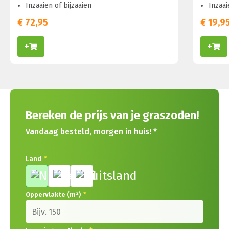
Inzaaien of bijzaaien
Inzaai
€
72,95
€
19,9
+
+
Bereken de prijs van je graszoden!
Vandaag besteld, morgen in huis! *
Land
*
Oppervlakte (m²)
*