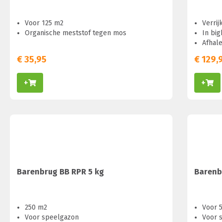
Voor 125 m2
Verrij
Organische meststof tegen mos
In bi
Afhale
€
35,95
€
129,
+
+
Barenbrug BB RPR 5 kg
Barenb
250 m2
Voor 
Voor speelgazon
Voor 