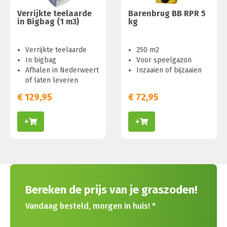
Verrijkte teelaarde
Barenbrug BB RPR 5
in Bigbag (1 m3)
kg
Verrijkte teelaarde
250 m2
In bigbag
Voor speelgazon
Afhalen in Nederweert
Inzaaien of bijzaaien
of laten leveren
€
129,95
€
72,95
+
+
Bereken de prijs van je graszoden!
Vandaag besteld, morgen in huis! *