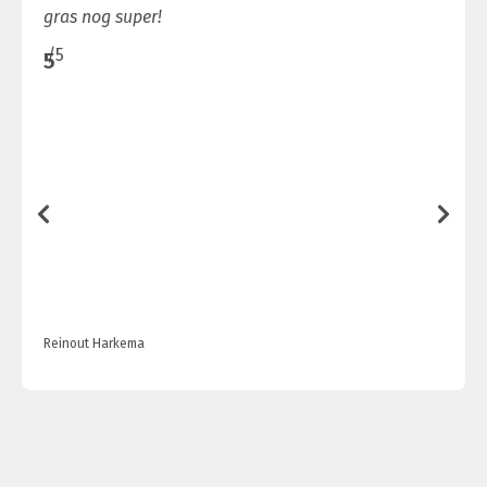
gras nog super!
/5
5
Reinout Harkema