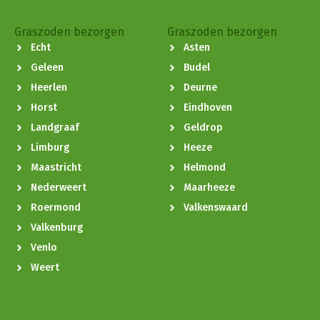
Graszoden bezorgen
Graszoden bezorgen
Echt
Asten
Geleen
Budel
Heerlen
Deurne
Horst
Eindhoven
Landgraaf
Geldrop
Limburg
Heeze
Maastricht
Helmond
Nederweert
Maarheeze
Roermond
Valkenswaard
Valkenburg
Venlo
Weert